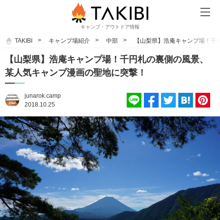
キャンプ・アウトドア情報
TAKIBI
キャンプ場紹介
中部
【山梨県】浩庵キャンプ場！千
【山梨県】浩庵キャンプ場！千円札の裏側の風景、
某人気キャンプ漫画の聖地に突撃！
junarok.camp
2018.10.25