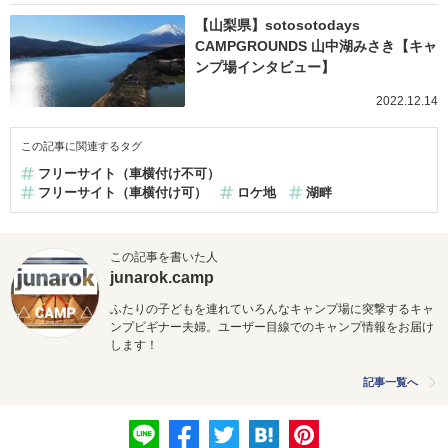
【山梨県】sotosotodays
CAMPGROUNDS 山中湖みさき【キャ
ンプ場インタビュー】
2022.12.14
この記事に関連するタグ
フリーサイト（車横付け不可）
フリーサイト（車横付け可）
ロケ地
湖畔
この記事を書いた人
junarok.camp
ふたりの子どもを連れていろんなキャンプ場に突撃するキャ
ンプビ
ギナー夫婦。ユーザー目線でのキャンプ情報をお届け
します！
記事一覧へ