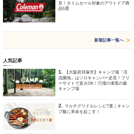
見！タイムセール対象のアウトドア商
品5選
新着記事一覧へ
人気記事
【大阪府貝塚市】キャンプ場「渓
流園地」はソロキャンパー必見！フリ
ーサイトで直火OK！穴場の漆黒の森
キャンプ場
マルチグリドルレシピ7選｜キャン
プ飯に革命を起こす！