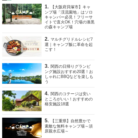
【大阪府貝塚市】キャ
ンプ場「渓流園地」はソロ
キャンパー必見！フリーサ
イトで直火OK！穴場の漆黒
の森キャンプ場
マルチグリドルレシピ7
選｜キャンプ飯に革命を起
こす！
関西の日帰りグランピ
ング施設おすすめ20選！お
しゃれにBBQなどを楽しも
う
関西のコテージは安い
ところがいい！おすすめの
格安施設18選
【三重県】自然豊かで
素敵な無料キャンプ場～須
原親水広場～