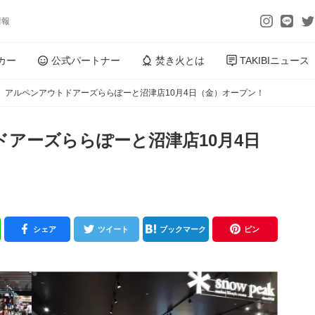
情報
カー
公式パートナー
焚き火とは
TAKIBIニュース
】アルペンアウトドアーズららぽーと沼津店10月4日（金）オープン！
アーズららぽーと沼津店10月4日
シェア
ツイート
ブックマーク
ピン