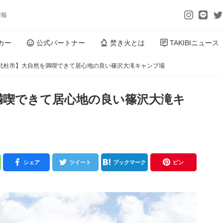
情報
カー
公式パートナー
焚き火とは
TAKIBIニュース
北杜市】大自然を満喫できて居心地の良い篠沢大滝キャンプ場
満喫できて居心地の良い篠沢大滝キ
シェア
ツイート
ブックマーク
ピン