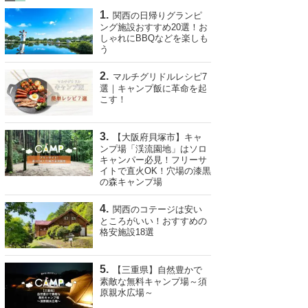
関西の日帰りグランピ
ング施設おすすめ20選！お
しゃれにBBQなどを楽しも
う
マルチグリドルレシピ7
選｜キャンプ飯に革命を起
こす！
【大阪府貝塚市】キャ
ンプ場「渓流園地」はソロ
キャンパー必見！フリーサ
イトで直火OK！穴場の漆黒
の森キャンプ場
関西のコテージは安い
ところがいい！おすすめの
格安施設18選
【三重県】自然豊かで
素敵な無料キャンプ場～須
原親水広場～