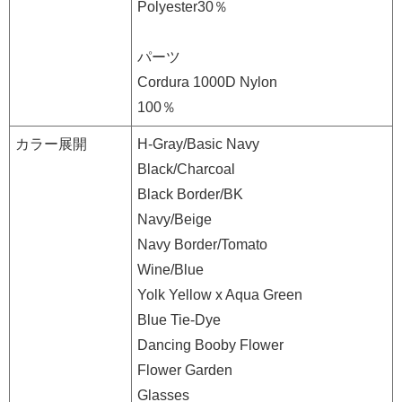
Polyester30％
パーツ
Cordura 1000D Nylon
100％
カラー展開
H-Gray/Basic Navy
Black/Charcoal
Black Border/BK
Navy/Beige
Navy Border/Tomato
Wine/Blue
Yolk Yellow x Aqua Green
Blue Tie-Dye
Dancing Booby Flower
Flower Garden
Glasses