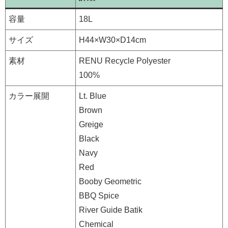
容量
18L
サイズ
H44×W30×D14cm
素材
RENU Recycle Polyester
100%
カラー展開
Lt. Blue
Brown
Greige
Black
Navy
Red
Booby Geometric
BBQ Spice
River Guide Batik
Chemical