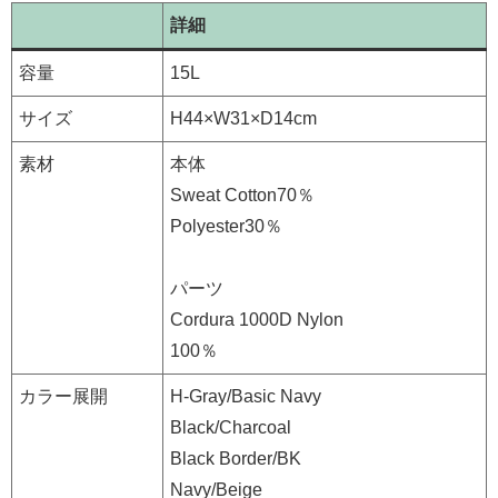
詳細
容量
15L
サイズ
H44×W31×D14cm
素材
本体
Sweat Cotton70％
Polyester30％
パーツ
Cordura 1000D Nylon
100％
カラー展開
H-Gray/Basic Navy
Black/Charcoal
Black Border/BK
Navy/Beige