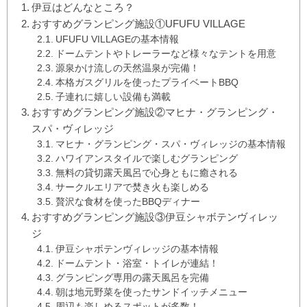
伊豆はどんなところ？
おすすめグランピング施設①UFUFU VILLAGE
UFUFU VILLAGEの基本情報
ドームテントやトレーラーなど様々なテントを用意
源泉かけ流しの天然温泉が完備！
本格ガスグリルを使ったプライベートBBQ
子連れに嬉しい設備も満載
おすすめグランピング施設②マヒナ・グランピング・
スパ・ヴィレッジ
マヒナ・グランピング・スパ・ヴィレッジの基本情報
ハワイアンスタイルで楽しむグランピング
無料の貸切露天風呂で心身ともに癒される
サークルエリアで焚き火も楽しめる
贅沢な食材を使ったBBQディナー
おすすめグランピング施設③伊豆シャボテンヴィレッ
ジ
伊豆シャボテンヴィレッジの基本情報
ドームテント・浴室・トイレが連結！
グランピング専用の露天風呂を完備
朝は地元野菜を使ったサンドイッチメニュー
周辺も楽しめるスポットが多数！