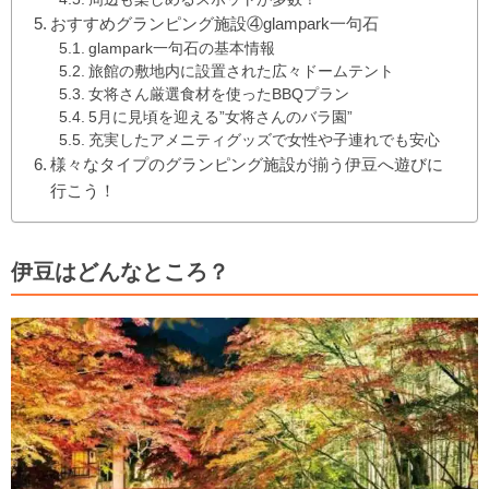
おすすめグランピング施設④glampark一句石
glampark一句石の基本情報
旅館の敷地内に設置された広々ドームテント
女将さん厳選食材を使ったBBQプラン
5月に見頃を迎える”女将さんのバラ園”
充実したアメニティグッズで女性や子連れでも安心
様々なタイプのグランピング施設が揃う伊豆へ遊びに
行こう！
伊豆はどんなところ？