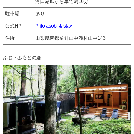
河口湖ICから車で約10分
駐車場
あり
公式HP
Piilo asobi & stay
住所
山梨県南都留郡山中湖村山中143
ふじ・ふもとの森