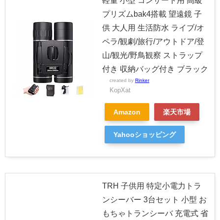
軽量 小型 コンサート用 高級
プリズムbak4搭載 望遠鏡 子
供 大人用 生活防水 ライブ/オ
ペラ/観劇/旅行/アウトドア/登
山/観光/野鳥観察 ストラップ
付き 収納バッグ付き ブラック
created by
Rinker
KopXat
Amazon
楽天市場
Yahooショッピング
TRH 子供用 特定小電力トラ
ンシーバー 3台セット 小型 お
もちゃトランシーバ 充電式 省