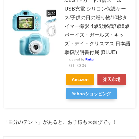
/32G TFカード/4倍ズーム
USB充電 シリコン保護ケー
ス/子供の日の贈り物/10秒タ
イマー撮影 4歳5歳6歳7歳8歳
ボーイズ・ガールズ・キッ
ズ・デイ・クリスマス 日本語
取扱説明書付属 (BLUE)
created by
Rinker
GTTCCG
Amazon
楽天市場
Yahooショッピング
「自分のテント」があると、お子様も大喜びです！