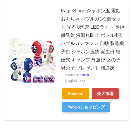
EagleStone シャボン玉 電動
おもちゃ バブルガン2個セッ
ト 光る 8泡穴 LEDライト 長距
離発射 液漏れ防止 ボトル4瓶
バブルガンマシン 自動 製造機
子供 シャボン玉銃 誕生日 結
婚式 キャンプ 外遊び 女の子
男の子 プレゼント HL026
created by
Rinker
EagleStone
Amazon
楽天市場
Yahooショッピング