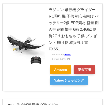
ラジコン 飛行機 グライダー
RC飛行機 子供 初心者向け バ
ッテリー2個 EPP素材 軽量 耐
久性 耐衝撃性 6軸 2.4Ghz 制
御2CH おもちゃ 子供 プレゼ
ント 贈り物 取扱説明書
FX651
created by
Rinker
O WOWZON
Amazon
楽天市場
Yahooショッピング
Anni 手投げ飛行機 グライダー