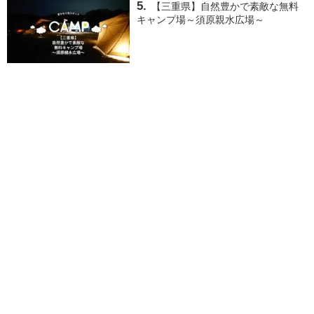
【三重県】自然豊かで素敵な無料
キャンプ場～須原親水広場～