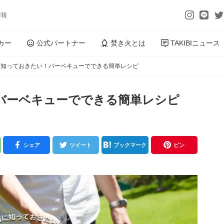
情報
カー
公式パートナー
焚き火とは
TAKIBIニュース
に知っておきたい！バーベキューでできる簡単レシピ
バーベキューでできる簡単レシピ
シェア
ツイート
ブックマーク
ピン