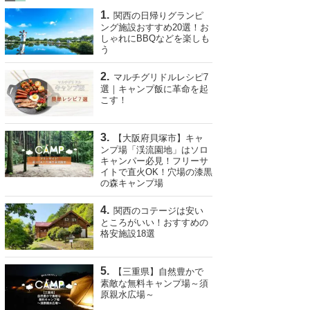
関西の日帰りグランピ
ング施設おすすめ20選！お
しゃれにBBQなどを楽しも
う
マルチグリドルレシピ7
選｜キャンプ飯に革命を起
こす！
【大阪府貝塚市】キャ
ンプ場「渓流園地」はソロ
キャンパー必見！フリーサ
イトで直火OK！穴場の漆黒
の森キャンプ場
関西のコテージは安い
ところがいい！おすすめの
格安施設18選
【三重県】自然豊かで
素敵な無料キャンプ場～須
原親水広場～