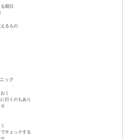
する期日
間
買えるもの
ニック
ておく
場に行くのもあり
ＮＧ
おく
Ｓでチェックする
知る