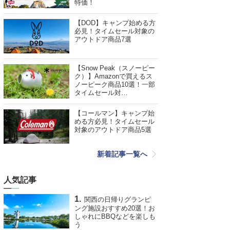
特価！
【DOD】キャンプ始める方
必見！タイムセール対象の
アウトドア商品7選
【Snow Peak（スノーピー
ク）】Amazonで買えるス
ノーピーク商品10選！一部
タイムセール対…
【コールマン】キャンプ始
める方必見！タイムセール
対象のアウトドア商品5選
新着記事一覧へ
人気記事
関西の日帰りグランピ
ング施設おすすめ20選！お
しゃれにBBQなどを楽しも
う