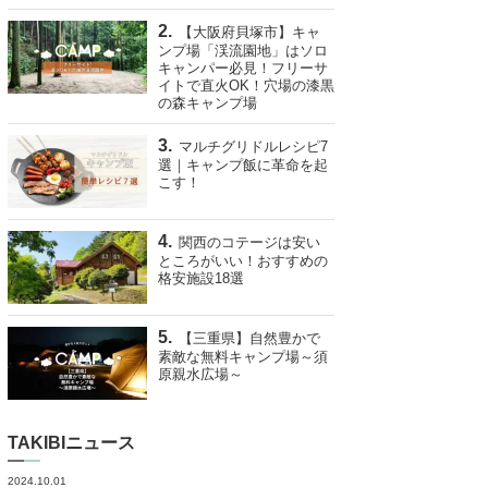
【大阪府貝塚市】キャ
ンプ場「渓流園地」はソロ
キャンパー必見！フリーサ
イトで直火OK！穴場の漆黒
の森キャンプ場
マルチグリドルレシピ7
選｜キャンプ飯に革命を起
こす！
関西のコテージは安い
ところがいい！おすすめの
格安施設18選
【三重県】自然豊かで
素敵な無料キャンプ場～須
原親水広場～
TAKIBIニュース
2024.10.01