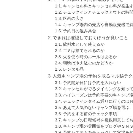
キャンセル料とキャンセル料が発生
チェックインとチェックアウトの時
区画の広さ
キャンプ場内の売店や自動販売機で
予約日の混み具合
できれば確認しておくほうが良いこと
飲料水として使えるか
ゴミは捨てられるのか
火を使う時のルールはあるか
朝晩は冷え込むのかどうか
レンタル品
人気キャンプ場の予約を取るマル秘テク
予約開始日には予約を入れない
キャンセルがでるタイミングを知っ
ハイシーズンは予約不要のキャンプ
チェックインタイム通りに行くのは
あえて人気のないキャンプ場を選ぶ
予約をする前のチェック事項
キャンプの日程候補を複数用意して
キャンプ場の雰囲気をブログやＳＮ
予約システムをチェックして穴場を