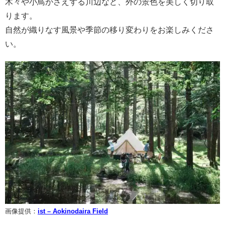
木々や小鳥がさえずる川辺など、外の景色を美しく切り取
ります。
自然が織りなす風景や季節の移り変わりをお楽しみくださ
い。
画像提供：
ist – Aokinodaira Field