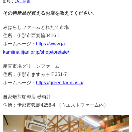
出典：
JA上伊那
その特産品が買えるお店を教えてください。
みはらしファームとれたて市場
住所：伊那市西箕輪3416-1
ホームページ：
https://www.ja-
kamiina.iijan.or.jp/shop/toretate/
産直市場グリーンファーム
住所：伊那市ますみヶ丘351-7
ホームページ：
https://green-farm.asia/
自家焙煎珈琲店 砂時計
住所：伊那市狐島4258-4 （ウエストファーム内）