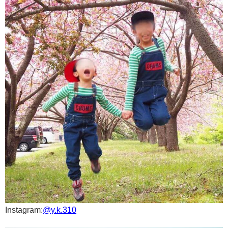
Instagram:
@
y.k.310