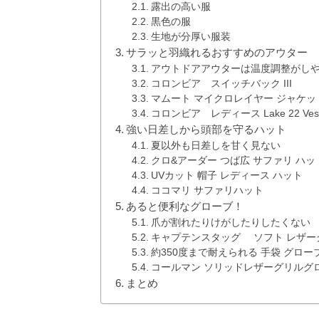
露出の高い服
黒色の服
生地が分厚い服装
サラッと羽織れるおすすめのアウター
アウトドアアウターは温度調整がし
コロンビア スイッチバック III
マムート マイクロレイヤー ジャケッ
コロンビア レディース Lake 22 Ves
強い日差しから頭部を守るハット
夏以外も日差しを甘く見ない
クロ&アーダー つば広 サファリ ハッ
UVカット 帽子 レディース ハット
ココマリ サファリハット
あると便利なグローブ！
爪が割れたりけがしたりしたくない
キャプテンスタッグ ソフト レザー
約350度まで耐えられる 手袋 グロー
コールマン ソリッドレザーグリルグ
まとめ