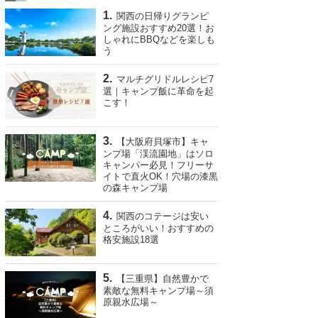
関西の日帰りグランピ
ング施設おすすめ20選！お
しゃれにBBQなどを楽しも
う
マルチグリドルレシピ7
選｜キャンプ飯に革命を起
こす！
【大阪府貝塚市】キャ
ンプ場「渓流園地」はソロ
キャンパー必見！フリーサ
イトで直火OK！穴場の漆黒
の森キャンプ場
関西のコテージは安い
ところがいい！おすすめの
格安施設18選
【三重県】自然豊かで
素敵な無料キャンプ場～須
原親水広場～