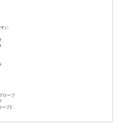
やすい
ト
t
ト
グローブ
ブ
ローブ2