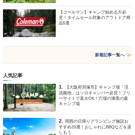
【コールマン】キャンプ始める方必
見！タイムセール対象のアウトドア商
品5選
新着記事一覧へ
人気記事
【大阪府貝塚市】キャンプ場「渓
流園地」はソロキャンパー必見！フリ
ーサイトで直火OK！穴場の漆黒の森
キャンプ場
関西の日帰りグランピング施設お
すすめ20選！おしゃれにBBQなどを楽
しもう