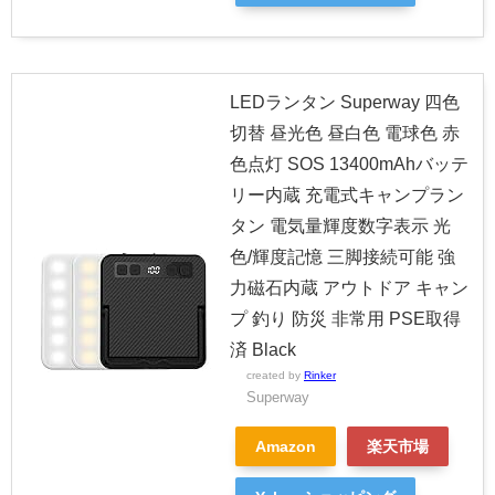
LEDランタン Superway 四色
切替 昼光色 昼白色 電球色 赤
色点灯 SOS 13400mAhバッテ
リー内蔵 充電式キャンプラン
タン 電気量輝度数字表示 光
色/輝度記憶 三脚接続可能 強
力磁石内蔵 アウトドア キャン
プ 釣り 防災 非常用 PSE取得
済 Black
created by
Rinker
Superway
Amazon
楽天市場