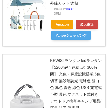
外線カット 遮熱
created by
Rinker
DRM
Amazon
楽天市場
Yahooショッピング
KEWISI ランタン ledランタン
【5200mAh 連続点灯300時
間】 光色・輝度記憶搭載 5色
切替 無段階調光 電球色 昼白
色 赤色 青色 緑色 USB 充電式
小型 暖色 マグネット式付き
アウトドア携帯キャンプ用品/
応急 防災 停電用