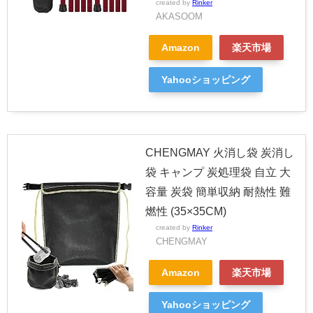
created by
Rinker
AKASOOM
Amazon
楽天市場
Yahooショッピング
CHENGMAY 火消し袋 炭消し
袋 キャンプ 炭処理袋 自立 大
容量 炭袋 簡単収納 耐熱性 難
燃性 (35×35CM)
created by
Rinker
CHENGMAY
Amazon
楽天市場
Yahooショッピング