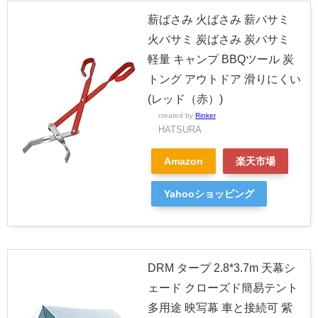
薪ばさみ 火ばさみ 薪バサミ
火バサミ 炭ばさみ 炭バサミ
軽量 キャンプ BBQツール 炭
トング アウトドア 滑りにくい
(レッド（赤）)
created by
Rinker
HATSURA
Amazon
楽天市場
Yahooショッピング
DRM タープ 2.8*3.7m 天幕シ
ェード クローズド簡易テント
多用途 映写幕 車と接続可 紫