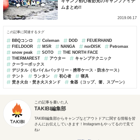
キャンプ初心者必見のキャンプアイテ
ムまとめ!!
2019.06.17
この記事に関連するタグ
BBQコンロ
Coleman
DOD
FEUERHAND
FIELDOOR
MSR
NANGA
norDISK
Petromax
snow peak
SOTO
THE NORTH FACE
THERMAREST
アウター
キャンプテクニック
クーラーボックス
デジタル（モバイルバッテリー・携帯ケース・防水ケース）
テント
ランタン
初心者
寝具
焚き火台・焚き火スタンド
食器（コップ、箸、スプーン）
この記事を書いた人
TAKIBI編集部
TAKIBI編集部からキャンプなどアウトドアに関する情報を皆
さんにお伝えしていきます！Instagramもやってるので見て
ね♪