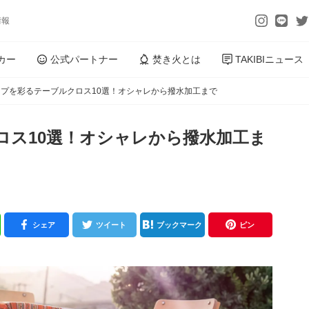
情報
カー
公式パートナー
焚き火とは
TAKIBIニュース
プを彩るテーブルクロス10選！オシャレから撥水加工まで
ロス10選！オシャレから撥水加工ま
シェア
ツイート
ブックマーク
ピン