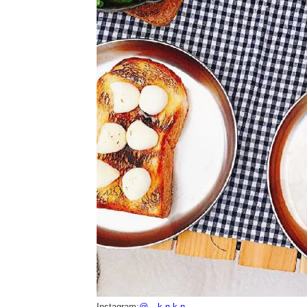
Instagram:
@__k.n.k.n