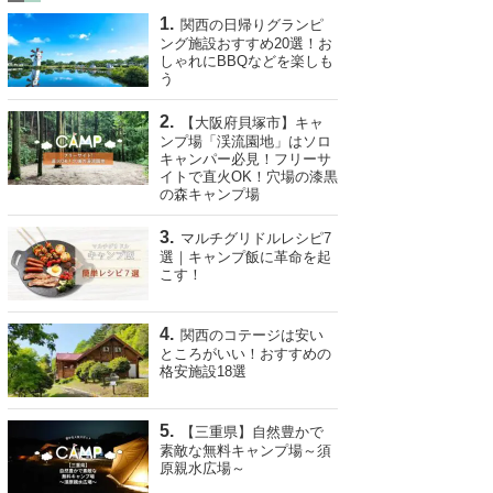
関西の日帰りグランピ
ング施設おすすめ20選！お
しゃれにBBQなどを楽しも
う
【大阪府貝塚市】キャ
ンプ場「渓流園地」はソロ
キャンパー必見！フリーサ
イトで直火OK！穴場の漆黒
の森キャンプ場
マルチグリドルレシピ7
選｜キャンプ飯に革命を起
こす！
関西のコテージは安い
ところがいい！おすすめの
格安施設18選
【三重県】自然豊かで
素敵な無料キャンプ場～須
原親水広場～