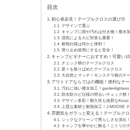
目次
初心者必見！テーブルクロスの選び方
デザインで選ぶ
キャンプに雨や汚れは付き物！撥水
湿気によるカビ対策も重要！
耐熱仕様は何かと便利！
滑り止め使用にすると安全！
キャンプビギナーにおすすめ！可愛い1
チェック柄のテーブルクロス
星々を散りばめたテーブルクロス
大自然とマッチ！モンステラ柄のテ
アウトドアならではの機能！便利なテー
汚れに強い撥水加工！gardenlighte
防水防カビ仕様の明るいチェック柄！For
デザイン多彩！耐久性も抜群なKooyi
上質な素材と耐熱加工！J-MOOSE 
雰囲気をガラっと変える！テーブルクロ
シックなグリーンで男らしさを演出
キャンプを華やかに飾る！ニトリの