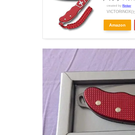
created by
Rinker
VICTORINO
Amazon