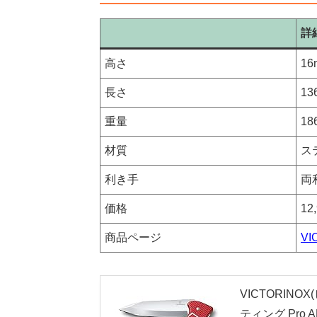
詳
高さ
16
長さ
13
重量
18
材質
ス
利き手
両
価格
1
商品ページ
VI
VICTORIN
ティング Pro 