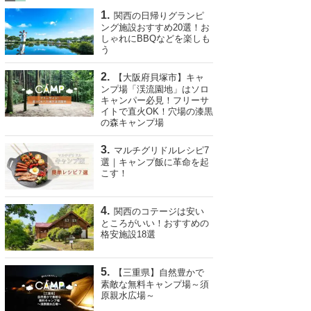
関西の日帰りグランピ
ング施設おすすめ20選！お
しゃれにBBQなどを楽しも
う
【大阪府貝塚市】キャ
ンプ場「渓流園地」はソロ
キャンパー必見！フリーサ
イトで直火OK！穴場の漆黒
の森キャンプ場
マルチグリドルレシピ7
選｜キャンプ飯に革命を起
こす！
関西のコテージは安い
ところがいい！おすすめの
格安施設18選
【三重県】自然豊かで
素敵な無料キャンプ場～須
原親水広場～