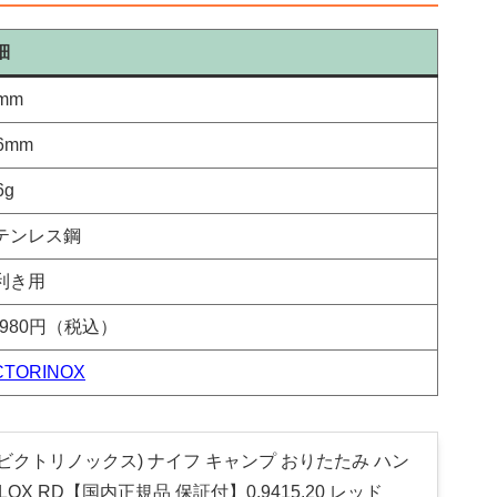
細
mm
6mm
6g
テンレス鋼
利き用
2,980円（税込）
CTORINOX
OX(ビクトリノックス) ナイフ キャンプ おりたたみ ハン
ALOX RD【国内正規品 保証付】0.9415.20 レッド