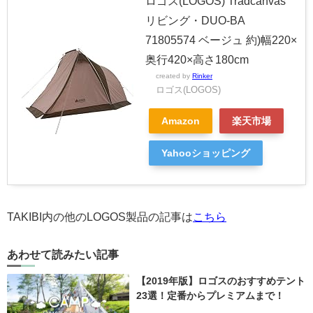
ロゴス(LOGOS) Tradcanvas
リビング・DUO-BA
71805574 ベージュ 約)幅220×
奥行420×高さ180cm
created by
Rinker
ロゴス(LOGOS)
Amazon
楽天市場
Yahooショッピング
TAKIBI内の他のLOGOS製品の記事は
こちら
あわせて読みたい記事
【2019年版】ロゴスのおすすめテント
23選！定番からプレミアムまで！