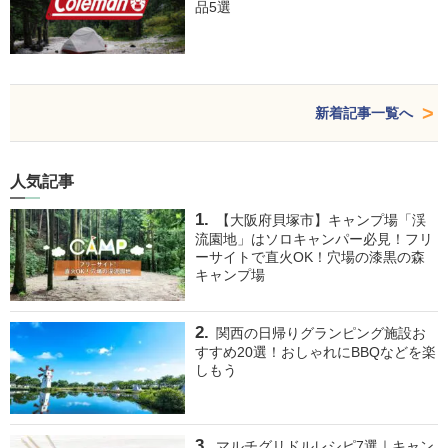
品5選
新着記事一覧へ
人気記事
【大阪府貝塚市】キャンプ場「渓
流園地」はソロキャンパー必見！フリ
ーサイトで直火OK！穴場の漆黒の森
キャンプ場
関西の日帰りグランピング施設お
すすめ20選！おしゃれにBBQなどを楽
しもう
マルチグリドルレシピ7選｜キャン