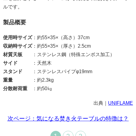
ルです。
製品概要
使用時サイズ
：約55×35×（高さ）37cm
収納時サイズ
：約55×35×（厚さ）2.5cm
材質天板
：ステンレス鋼（特殊エンボス加工）
サイド
：天然木
スタンド
：ステンレスパイプφ19mm
重量
：約2.3kg
分散耐荷重
：約50㎏
出典｜
UNIFLAME
次ページ：気になる焚き火テーブルの特徴は？