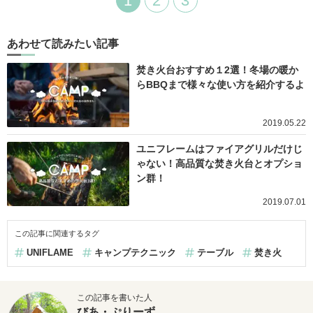
1
2
3
あわせて読みたい記事
焚き火台おすすめ１2選！冬場の暖か
らBBQまで様々な使い方を紹介するよ
2019.05.22
ユニフレームはファイアグリルだけじ
ゃない！高品質な焚き火台とオプショ
ン群！
2019.07.01
この記事に関連するタグ
UNIFLAME
キャンプテクニック
テーブル
焚き火
この記事を書いた人
びあ・ぷりーず