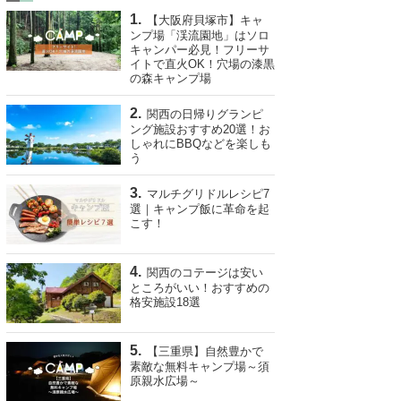
【大阪府貝塚市】キャ
ンプ場「渓流園地」はソロ
キャンパー必見！フリーサ
イトで直火OK！穴場の漆黒
の森キャンプ場
関西の日帰りグランピ
ング施設おすすめ20選！お
しゃれにBBQなどを楽しも
う
マルチグリドルレシピ7
選｜キャンプ飯に革命を起
こす！
関西のコテージは安い
ところがいい！おすすめの
格安施設18選
【三重県】自然豊かで
素敵な無料キャンプ場～須
原親水広場～