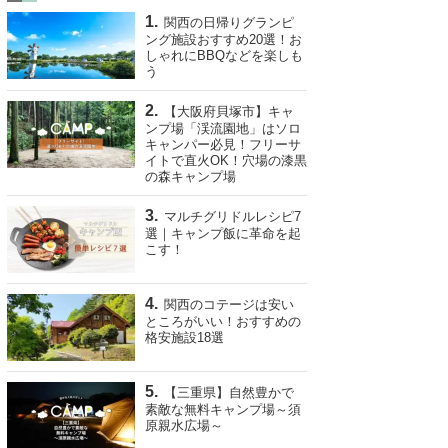
関西の日帰りグランピ
ング施設おすすめ20選！お
しゃれにBBQなどを楽しも
う
【大阪府貝塚市】キャ
ンプ場「渓流園地」はソロ
キャンパー必見！フリーサ
イトで直火OK！穴場の漆黒
の森キャンプ場
マルチグリドルレシピ7
選｜キャンプ飯に革命を起
こす！
関西のコテージは安い
ところがいい！おすすめの
格安施設18選
【三重県】自然豊かで
素敵な無料キャンプ場～須
原親水広場～