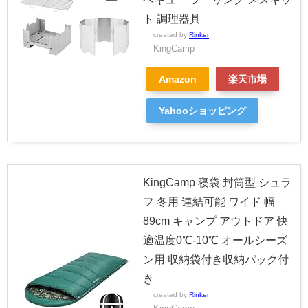
ト 調理器具
created by
Rinker
KingCamp
Amazon
楽天市場
Yahooショッピング
KingCamp 寝袋 封筒型 シュラ
フ 冬用 連結可能 ワイド 幅
89cm キャンプ アウトドア 快
適温度0℃-10℃ オールシーズ
ン用 収納袋付き収納パック付
き
created by
Rinker