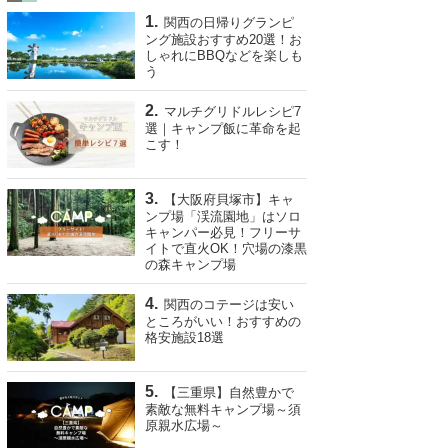
関西の日帰りグランピ
ング施設おすすめ20選！お
しゃれにBBQなどを楽しも
う
マルチグリドルレシピ7
選｜キャンプ飯に革命を起
こす！
【大阪府貝塚市】キャ
ンプ場「渓流園地」はソロ
キャンパー必見！フリーサ
イトで直火OK！穴場の漆黒
の森キャンプ場
関西のコテージは安い
ところがいい！おすすめの
格安施設18選
【三重県】自然豊かで
素敵な無料キャンプ場～須
原親水広場～