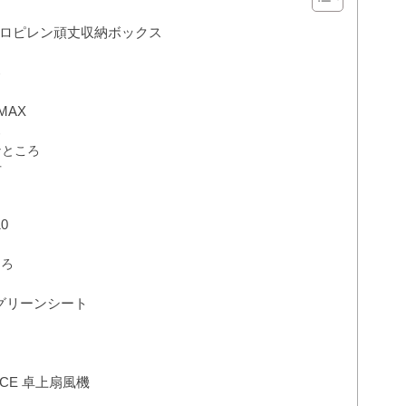
ロピレン頑丈収納ボックス
ろ
MAX
ろ
なところ
方
0
ころ
グリーンシート
CE 卓上扇風機