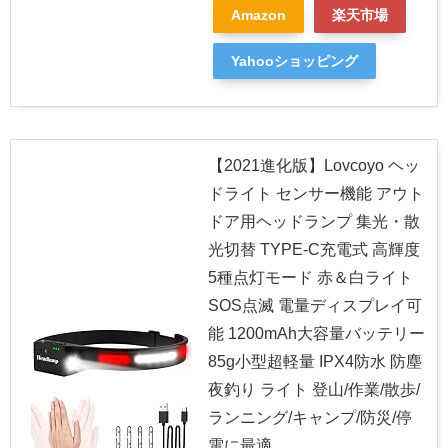
Amazon
楽天市場
Yahooショッピング
【2021進化版】Lovcoyo ヘッ
ドライト センサー機能 アウト
ドア用ヘッドランプ 集光・散
光切替 TYPE-C充電式 高輝度
5種点灯モード 赤＆白ライト
SOS点滅 電量ディスプレイ可
能 1200mAh大容量バッテリー
85g小型超軽量 IPX4防水 防塵
夜釣り ライト 登山/作業/散歩/
ランニング/キャンプ/防災/停
電に最適