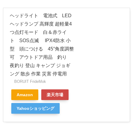
ヘッドライト 電池式 LED
ヘッドランプ 高輝度 超軽量4
つ点灯モード 白＆赤ライ
ト SOS点滅 IPX4防水 小
型 頭につける 45°角度調整
可 アウトドア用品 釣り
夜釣り 登山 キャンプ ジョギ
ング 散歩 作業 災害 停電用
BORUIT FrideMok
Amazon
楽天市場
Yahooショッピング