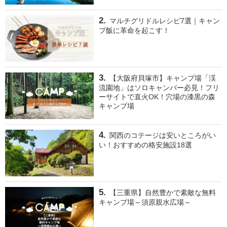
マルチグリドルレシピ7選｜キャン
プ飯に革命を起こす！
【大阪府貝塚市】キャンプ場「渓
流園地」はソロキャンパー必見！フリ
ーサイトで直火OK！穴場の漆黒の森
キャンプ場
関西のコテージは安いところがい
い！おすすめの格安施設18選
【三重県】自然豊かで素敵な無料
キャンプ場～須原親水広場～