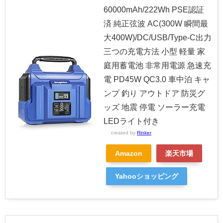
60000mAh/222Wh PSE認証
済 純正弦波 AC(300W 瞬間最
大400W)/DC/USB/Type-C出力
三つの充電方法 小型 軽量 家
庭用蓄電池 非常用電源 急速充
電 PD45W QC3.0 車中泊 キャ
ンプ 釣り アウトドア 防災グ
ッズ 地震 停電 ソーラー充電
LEDライト付き
created by
Rinker
Amazon
楽天市場
Yahooショッピング