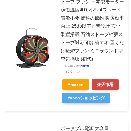
トーブ ファン 日本製モーター
稼働温度40℃小型 4ブレード
電源不要 燃料の節約 暖房効率
向上 25db以下静音設計 安全
装置搭載 石油ストーブや薪ス
トーブ対応可能 省エネ 置くだ
け暖炉ファン ミニラウンド型
空気循環 (初代)
created by
Rinker
YOCILO
Amazon
楽天市場
Yahooショッピング
ポータブル電源 大容量