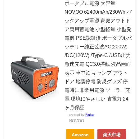
ポータブル電源 大容量
NOVOO 62400mAh/230Wh バ
ックアップ電源 家庭アウトド
ア両用蓄電池 小型軽量 小型発
電機 PSE認証済 ポータブルバ
ッテリー純正弦波AC(200W)
/DC(120W) /Type-C /USB出力
急速充電 QC3.0搭載 液晶画面
表示 車中泊 キャンプ アウト
ドア 地震停電 防災グッズ 停
電時に非常用電源 ソーラー充
電 環境にやさしい 省電力 24
ヶ月保証
created by
Rinker
NOVOO
Amazon
楽天市場