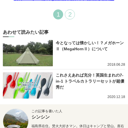
1
2
あわせて読みたい記事
今となっては懐かしい！？メガホーン
Ⅱ（MegaHornⅡ）について
2018.06.28
これさえあれば充分！英国生まれの7-
in-1 トラベルカトラリーセットが超優
秀だ
2020.12.18
この記事を書いた人
シンシン
福島県在住。焚火大好きマン。休日はキャンプと登山。座右