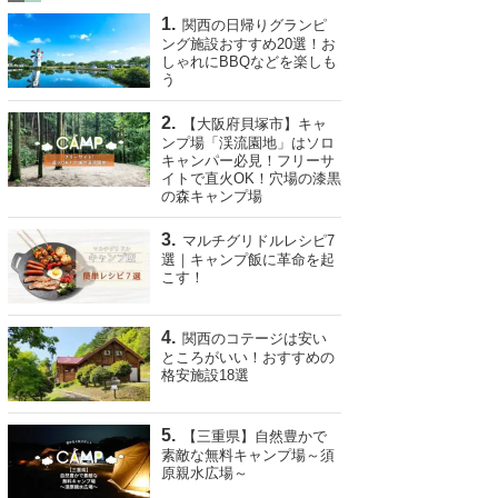
関西の日帰りグランピ
ング施設おすすめ20選！お
しゃれにBBQなどを楽しも
う
【大阪府貝塚市】キャ
ンプ場「渓流園地」はソロ
キャンパー必見！フリーサ
イトで直火OK！穴場の漆黒
の森キャンプ場
マルチグリドルレシピ7
選｜キャンプ飯に革命を起
こす！
関西のコテージは安い
ところがいい！おすすめの
格安施設18選
【三重県】自然豊かで
素敵な無料キャンプ場～須
原親水広場～