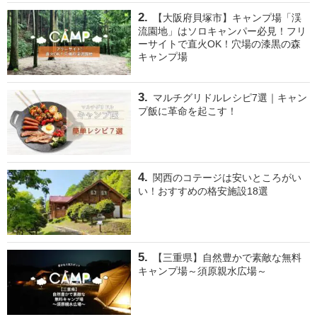
【大阪府貝塚市】キャンプ場「渓
流園地」はソロキャンパー必見！フリ
ーサイトで直火OK！穴場の漆黒の森
キャンプ場
マルチグリドルレシピ7選｜キャン
プ飯に革命を起こす！
関西のコテージは安いところがい
い！おすすめの格安施設18選
【三重県】自然豊かで素敵な無料
キャンプ場～須原親水広場～