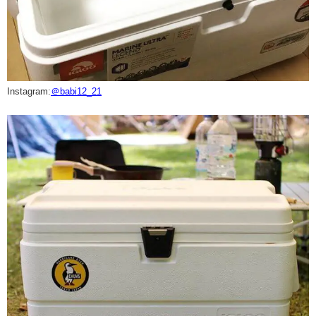
Instagram:
＠babi12_21