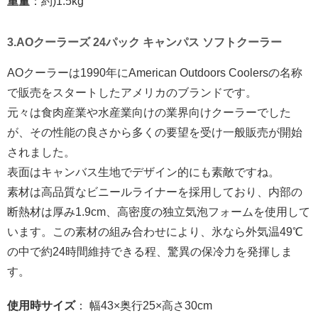
重量
：約)1.5kg
3.AOクーラーズ 24パック キャンパス ソフトクーラー
AOクーラーは1990年にAmerican Outdoors Coolersの名称
で販売をスタートしたアメリカのブランドです。
元々は食肉産業や水産業向けの業界向けクーラーでした
が、その性能の良さから多くの要望を受け一般販売が開始
されました。
表面はキャンバス生地でデザイン的にも素敵ですね。
素材は高品質なビニールライナーを採用しており、内部の
断熱材は厚み1.9cm、高密度の独立気泡フォームを使用して
います。この素材の組み合わせにより、氷なら外気温49℃
の中で約24時間維持できる程、驚異の保冷力を発揮しま
す。
使用時サイズ
： 幅43×奥行25×高さ30cm