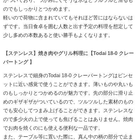
がついており、つかみにくそうな氷などツルツルと滑るも
のでもしっかりとつかめます。
軽いので荷物に含まれていてもそれほど苦にはならないは
ずです。当日食卓を囲む人数と出す予定の料理を想定して
少し多めの本数あると使い勝手もよくなります。
【ステンレス】焼き肉やグリル料理に【Todai 18-0 クレー
バートング 】
ステンレスで細身のTodai 18-0 クレーバートングはピンセ
ットに近い感覚で使うことができます。薄いものや丸いも
のもしっかりとつかめるのが魅力です。先の部分に滑り止
めのギザギザがついているので、ツルツルした素材のもの
でも安心してつまみ上げることができます。ステンレスな
ので多少火の上で使っても焦げることはありません。焼肉
でお肉を焼くのにも使える便利な一品です。
また、テーブル等に置いた際に、真ん中の柄の部分で止ま