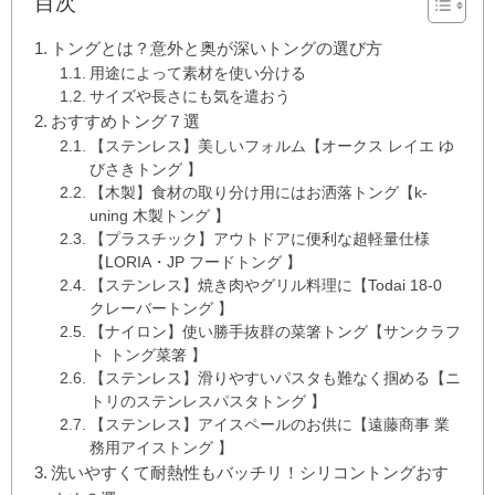
目次
トングとは？意外と奥が深いトングの選び方
用途によって素材を使い分ける
サイズや長さにも気を遣おう
おすすめトング７選
【ステンレス】美しいフォルム【オークス レイエ ゆ
びさきトング 】
【木製】食材の取り分け用にはお洒落トング【k-
uning 木製トング 】
【プラスチック】アウトドアに便利な超軽量仕様
【LORIA・JP フードトング 】
【ステンレス】焼き肉やグリル料理に【Todai 18-0
クレーバートング 】
【ナイロン】使い勝手抜群の菜箸トング【サンクラフ
ト トング菜箸 】
【ステンレス】滑りやすいパスタも難なく掴める【ニ
トリのステンレスパスタトング 】
【ステンレス】アイスペールのお供に【遠藤商事 業
務用アイストング 】
洗いやすくて耐熱性もバッチリ！シリコントングおす