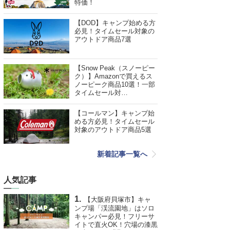
特価！
【DOD】キャンプ始める方
必見！タイムセール対象の
アウトドア商品7選
【Snow Peak（スノーピー
ク）】Amazonで買えるス
ノーピーク商品10選！一部
タイムセール対…
【コールマン】キャンプ始
める方必見！タイムセール
対象のアウトドア商品5選
新着記事一覧へ
人気記事
【大阪府貝塚市】キャ
ンプ場「渓流園地」はソロ
キャンパー必見！フリーサ
イトで直火OK！穴場の漆黒