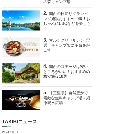
の森キャンプ場
関西の日帰りグランピ
ング施設おすすめ20選！お
しゃれにBBQなどを楽しも
う
マルチグリドルレシピ7
選｜キャンプ飯に革命を起
こす！
関西のコテージは安い
ところがいい！おすすめの
格安施設18選
【三重県】自然豊かで
素敵な無料キャンプ場～須
原親水広場～
TAKIBIニュース
2024.10.01