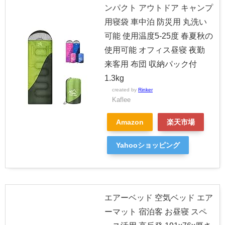
ンパクト アウトドア キャンプ
用寝袋 車中泊 防災用 丸洗い
可能 使用温度5-25度 春夏秋の
使用可能 オフィス昼寝 夜勤
来客用 布団 収納パック付
1.3kg
created by
Rinker
Kaflee
Amazon
楽天市場
Yahooショッピング
エアーベッド 空気ベッド エア
ーマット 宿泊客 お昼寝 スペ