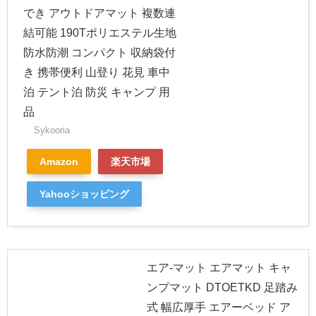
でき アウトドアマット 複数連
結可能 190Tポリエステル生地
防水防潮 コンパクト 収納袋付
き 携帯便利 山登り 花見 車中
泊 テント泊 防災 キャンプ 用
品
Sykooria
Amazon
楽天市場
Yahooショッピング
エア-マット エアマット キャ
ンプマット DTOETKD 足踏み
式 幅広厚手 エアーベッド ア