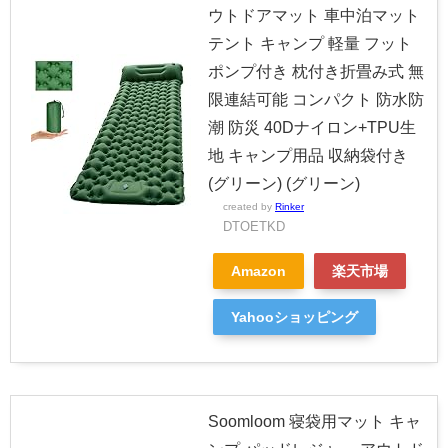
ウトドアマット 車中泊マット
テント キャンプ 軽量 フット
ポンプ付き 枕付き折畳み式 無
限連結可能 コンパクト 防水防
潮 防災 40Dナイロン+TPU生
地 キャンプ用品 収納袋付き
(グリーン) (グリーン)
created by
Rinker
DTOETKD
Amazon
楽天市場
Yahooショッピング
Soomloom 寝袋用マット キャ