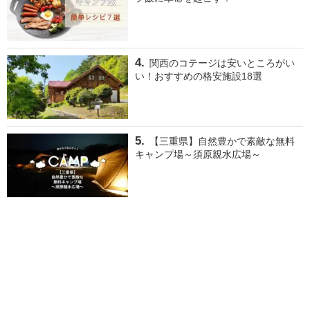
関西のコテージは安いところがい
い！おすすめの格安施設18選
【三重県】自然豊かで素敵な無料
キャンプ場～須原親水広場～