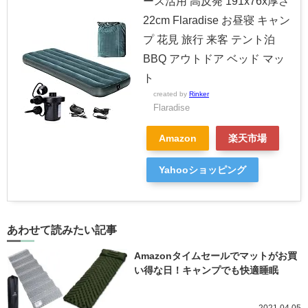
ース活用 高反発 191x76x厚さ
22cm Flaradise お昼寝 キャン
プ 花見 旅行 来客 テント泊
BBQ アウトドア ベッド マッ
ト
created by
Rinker
Flaradise
Amazon
楽天市場
Yahooショッピング
あわせて読みたい記事
Amazonタイムセールでマットがお買
い得な日！キャンプでも快適睡眠
2021.04.05