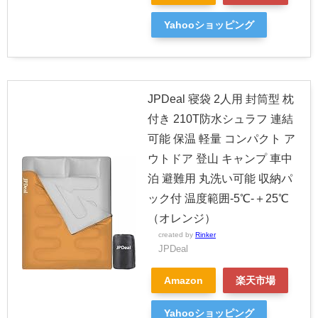
Yahooショッピング
JPDeal 寝袋 2人用 封筒型 枕
付き 210T防水シュラフ 連結
可能 保温 軽量 コンパクト ア
ウトドア 登山 キャンプ 車中
泊 避難用 丸洗い可能 収納パ
ック付 温度範囲-5℃-＋25℃
（オレンジ）
created by
Rinker
JPDeal
Amazon
楽天市場
Yahooショッピング