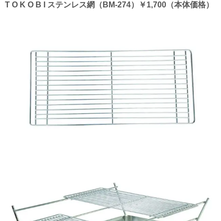
T O K O B I ステンレス網（BM-274）￥1,700（本体価格）