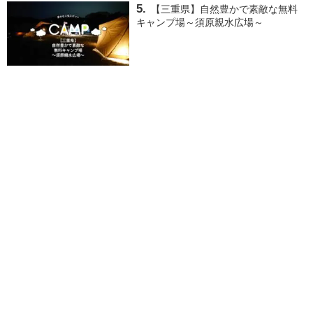
【三重県】自然豊かで素敵な無料
キャンプ場～須原親水広場～