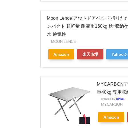
Moon Lence アウトドアベッド 折り
ンパクト 超軽量 耐荷重160kg 枕*収
水 通気性
MOON LENCE
Amazon
楽天市場
Yahoo
MYCARBO
重40kg 専用
created by
Rinker
MYCARBON
Amazon