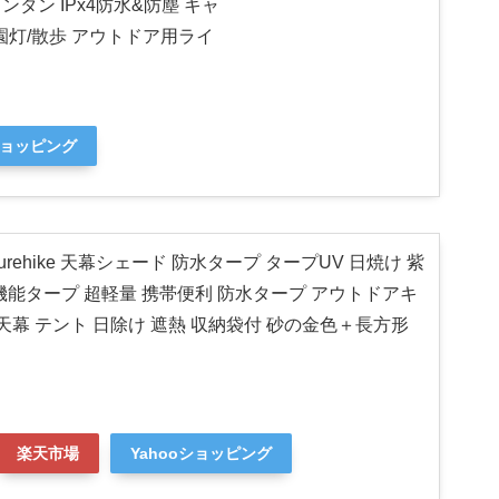
ンタン IPx4防水&防塵 キャ
庭園灯/散歩 アウトドア用ライ
ショッピング
Naturehike 天幕シェード 防水タープ タープUV 日焼け 紫
機能タープ 超軽量 携帯便利 防水タープ アウトドアキ
天幕 テント 日除け 遮熱 収納袋付 砂の金色＋長方形
楽天市場
Yahooショッピング