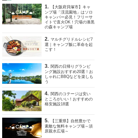
【大阪府貝塚市】キャ
ンプ場「渓流園地」はソロ
キャンパー必見！フリーサ
イトで直火OK！穴場の漆黒
の森キャンプ場
マルチグリドルレシピ7
選｜キャンプ飯に革命を起
こす！
関西の日帰りグランピ
ング施設おすすめ20選！お
しゃれにBBQなどを楽しも
う
関西のコテージは安い
ところがいい！おすすめの
格安施設18選
【三重県】自然豊かで
素敵な無料キャンプ場～須
原親水広場～