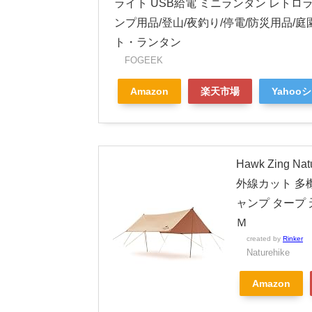
ライト USB給電 ミニランタン レトロラ
ンプ用品/登山/夜釣り/停電/防災用品/
ト・ランタン
FOGEEK
Amazon
楽天市場
Yahoo
Hawk Zing 
外線カット 多
ャンプ タープ 
Ｍ
created by
Rinker
Naturehike
Amazon