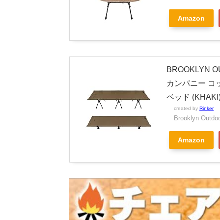
Amazon
BROOKLYN 
カンパニー コッ
ベッド (KHAKI
created by
Rinker
Brooklyn Outdo
Amazon