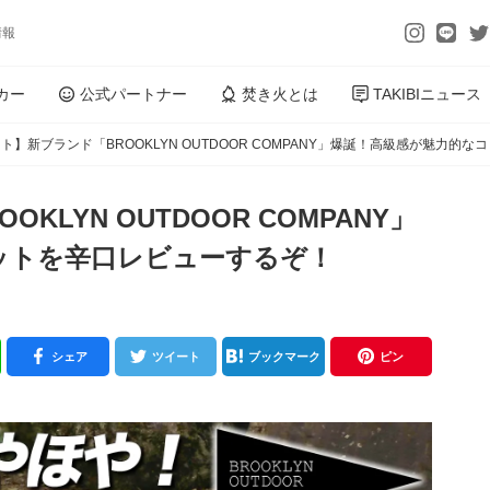
情報
カー
公式パートナー
焚き火とは
TAKIBIニュース
ト】新ブランド「BROOKLYN OUTDOOR COMPANY」爆誕！高級感が魅力的
LYN OUTDOOR COMPANY」
ットを辛口レビューするぞ！
シェア
ツイート
ブックマーク
ピン