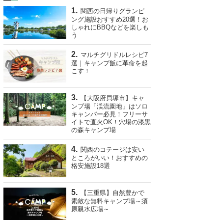
関西の日帰りグランピ
ング施設おすすめ20選！お
しゃれにBBQなどを楽しも
う
マルチグリドルレシピ7
選｜キャンプ飯に革命を起
こす！
【大阪府貝塚市】キャ
ンプ場「渓流園地」はソロ
キャンパー必見！フリーサ
イトで直火OK！穴場の漆黒
の森キャンプ場
関西のコテージは安い
ところがいい！おすすめの
格安施設18選
【三重県】自然豊かで
素敵な無料キャンプ場～須
原親水広場～