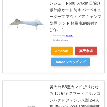
ンシェード680*576cm 日除け
紫外線カート 防水 バーベキュ
ータープ アウトドア キャンプ
防災 テント 軽量 収納袋付き
(グレー)
created by
Rinker
Naturehike
Amazon
楽天市場
Yahooショッピング
焚火台 B5型カマド 折りたた
み 1台多役 スマートグリル コ
ンパクト ステンレス製 2-4人
用 収納バッグ付 3段階調節可