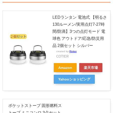
LEDランタン 電池式 【明るさ
130ルーメン/実用点灯7-27時
間/防滴】3つの点灯モード 電
球色 アウトドア/応急/防災用
品 2個セット シルバー
created by
Rinker
COTIER
Amazon
楽天市場
Yahooショッピング
ポケットストーブ 固形燃料ス
トーブ ミニコンロ 3点セット