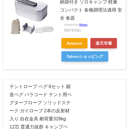
納袋付き ソロキャンプ 軽量
コンパクト 各種調理法適用 安
全 食器
created by
Rinker
RAYKING
Amazon
楽天市場
Yahooショッピング
テントロープ ペグ 6セット 鍛
造ペグ パラコード テント用ペ
グタープロープ ソリッドステ
ーク ガイロープ 2本の反射材
入り 自在金具 耐荷重328kg
12芯 貫通力抜群 キャンプペ