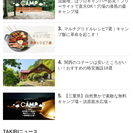
流園地」はソロキャンパー必見！フリ
ーサイトで直火OK！穴場の漆黒の森
キャンプ場
マルチグリドルレシピ7選｜キャン
プ飯に革命を起こす！
関西のコテージは安いところがい
い！おすすめの格安施設18選
【三重県】自然豊かで素敵な無料
キャンプ場～須原親水広場～
TAKIBIニュース