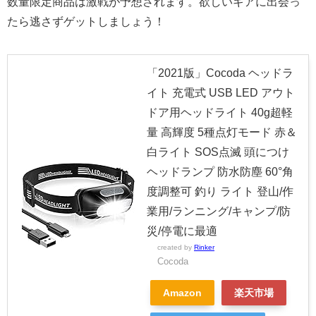
数量限定商品は激戦が予想されます。欲しいギアに出会っ
たら逃さずゲットしましょう！
「2021版」Cocoda ヘッドラ
イト 充電式 USB LED アウト
ドア用ヘッドライト 40g超軽
量 高輝度 5種点灯モード 赤＆
白ライト SOS点滅 頭につけ
ヘッドランプ 防水防塵 60°角
度調整可 釣り ライト 登山/作
業用/ランニング/キャンプ/防
災/停電に最適
created by
Rinker
Cocoda
Amazon
楽天市場