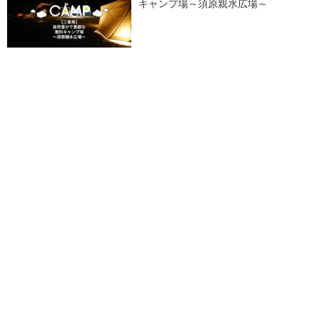
キャンプ場～須原親水広場～