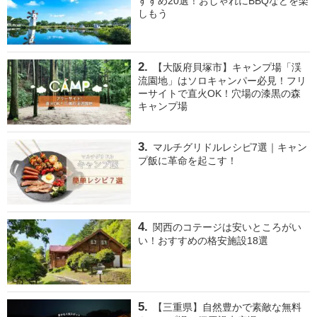
すすめ20選！おしゃれにBBQなどを楽
しもう
【大阪府貝塚市】キャンプ場「渓
流園地」はソロキャンパー必見！フリ
ーサイトで直火OK！穴場の漆黒の森
キャンプ場
マルチグリドルレシピ7選｜キャン
プ飯に革命を起こす！
関西のコテージは安いところがい
い！おすすめの格安施設18選
【三重県】自然豊かで素敵な無料