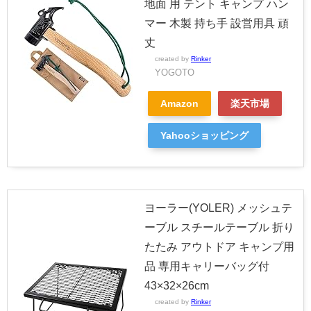
地面 用 テント キャンプ ハン
マー 木製 持ち手 設営用具 頑
丈
created by
Rinker
YOGOTO
Amazon
楽天市場
Yahooショッピング
ヨーラー(YOLER) メッシュテ
ーブル スチールテーブル 折り
たたみ アウトドア キャンプ用
品 専用キャリーバッグ付
43×32×26cm
created by
Rinker