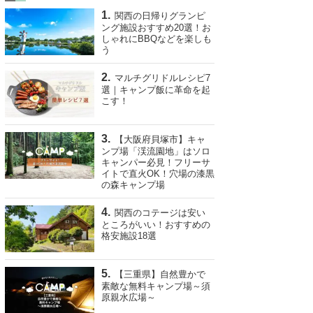
関西の日帰りグランピ
ング施設おすすめ20選！お
しゃれにBBQなどを楽しも
う
マルチグリドルレシピ7
選｜キャンプ飯に革命を起
こす！
【大阪府貝塚市】キャ
ンプ場「渓流園地」はソロ
キャンパー必見！フリーサ
イトで直火OK！穴場の漆黒
の森キャンプ場
関西のコテージは安い
ところがいい！おすすめの
格安施設18選
【三重県】自然豊かで
素敵な無料キャンプ場～須
原親水広場～