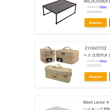
36(L)X25(
created by
Rinker
Soomloom
Amazon
【YOGOTO】
ース 仕切付き (
created by
Rinker
YOGOTO
Amazon
Moon Len
ハイキング BB