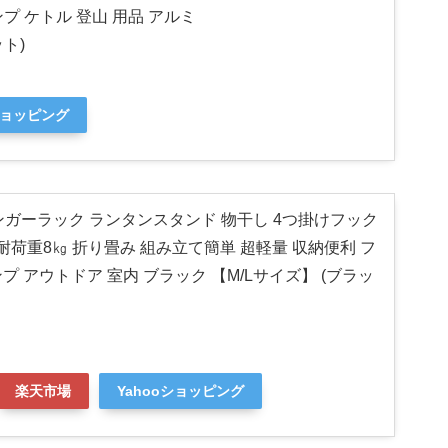
プ ケトル 登山 用品 アルミ
ット)
ショッピング
ke ハンガーラック ランタンスタンド 物干し 4つ掛けフック
耐荷重8㎏ 折り畳み 組み立て簡単 超軽量 収納便利 フ
 アウトドア 室内 ブラック 【M/Lサイズ】 (ブラッ
楽天市場
Yahooショッピング