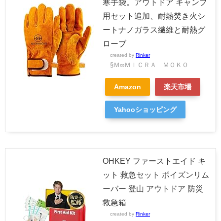
寒手袋。アウトドア キャンプ
用セット追加、耐熱焚き火シ
ートナノガラス繊維と耐熱グ
ローブ
created by
Rinker
§Ｍ∞ＭＩＣＲＡ ＭＯＫＯ
Amazon
楽天市場
Yahooショッピング
OHKEY ファーストエイド キ
ット 救急セット ポイズンリム
ーバー 登山 アウトドア 防災
救急箱
created by
Rinker