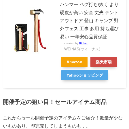
ハンマー ペグ打ち/抜く より
硬度が高い 安全 丈夫 テント
アウトドア 登山 キャンプ 野
外フェス 工事 多用 持ち運び
易い 一年安心品質保証
created by
Rinker
WEINAS(ウィーナス)
Amazon
楽天市場
Yahooショッピング
開催予定の狙い目！セールアイテム商品
これからセール開催予定のアイテムをご紹介！数量が少な
いものあり、即完売してしまうものも…。