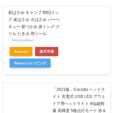
薪ばさみ キャンプ BBQトン
グ 炭ばさみ 火ばさみ バーベ
キュー 薪つかみ 炭トング グ
リル たき火 用ツール
MinistoreDirect
Amazon
楽天市場
Yahooショッピング
「2021版」Cocoda ヘッドラ
イト 充電式 USB LED アウト
ドア用ヘッドライト 40g超軽
量 高輝度 5種点灯モード 赤＆