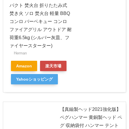
パクト 焚火台 折りたたみ式
焚き火 ソロ 焚火台 軽量 BBQ
コンロ バーベキュー コンロ
ファイアグリル アウトドア 耐
荷重6.5kg (シルバー灰皿、フ
ァイヤースターター)
Herman
Amazon
楽天市場
Yahooショッピング
【真鍮製ヘッド2021強化版】
ペグハンマー 黄銅製ヘッド ペ
グ 収納袋付 ハンマー テント