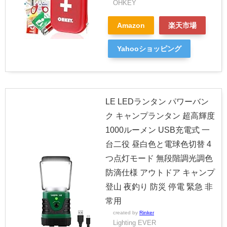
OHKEY
Amazon
楽天市場
Yahooショッピング
LE LEDランタン パワーバン
ク キャンプランタン 超高輝度
1000ルーメン USB充電式 一
台二役 昼白色と電球色切替 4
つ点灯モード 無段階調光調色
防滴仕様 アウトドア キャンプ
登山 夜釣り 防災 停電 緊急 非
常用
created by
Rinker
Lighting EVER