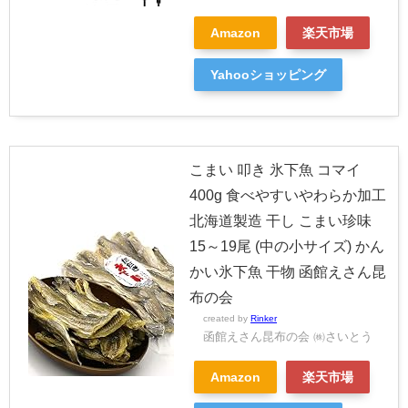
Amazon
楽天市場
Yahooショッピング
こまい 叩き 氷下魚 コマイ
400g 食べやすいやわらか加工
北海道製造 干し こまい珍味
15～19尾 (中の小サイズ) かん
かい氷下魚 干物 函館えさん昆
布の会
created by
Rinker
函館えさん昆布の会 ㈱さいとう
Amazon
楽天市場