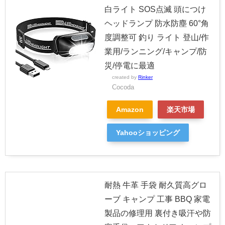
白ライト SOS点滅 頭につけ
ヘッドランプ 防水防塵 60°角
度調整可 釣り ライト 登山/作
業用/ランニング/キャンプ/防
災/停電に最適
created by
Rinker
Cocoda
Amazon
楽天市場
Yahooショッピング
耐熱 牛革 手袋 耐久質高グロ
ーブ キャンプ 工事 BBQ 家電
製品の修理用 裏付き吸汗や防