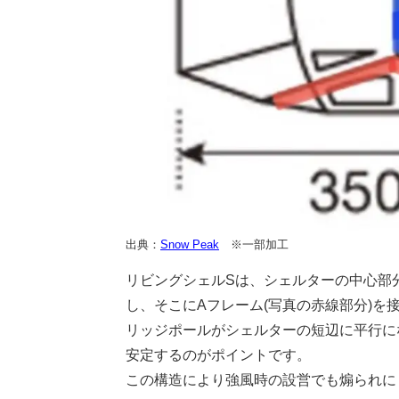
出典：
Snow Peak
※一部加工
リビングシェルSは、シェルターの中心部
し、そこにAフレーム(写真の赤線部分)を
リッジポールがシェルターの短辺に平行に
安定するのがポイントです。
この構造により強風時の設営でも煽られに