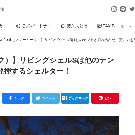
情報
カー
公式パートナー
焚き火とは
TAKIBIニュース
ow Peak（スノーピーク）】リビングシェルSは他のテントと組み合わせて更に力
ピーク）】リビングシェルSは他のテン
発揮するシェルター！
シェア
ツイート
ブックマーク
ピン