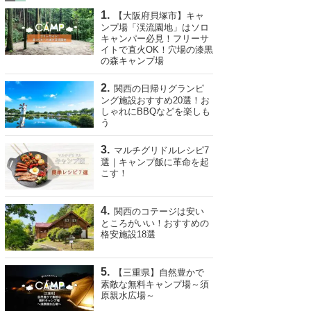
【大阪府貝塚市】キャ
ンプ場「渓流園地」はソロ
キャンパー必見！フリーサ
イトで直火OK！穴場の漆黒
の森キャンプ場
関西の日帰りグランピ
ング施設おすすめ20選！お
しゃれにBBQなどを楽しも
う
マルチグリドルレシピ7
選｜キャンプ飯に革命を起
こす！
関西のコテージは安い
ところがいい！おすすめの
格安施設18選
【三重県】自然豊かで
素敵な無料キャンプ場～須
原親水広場～