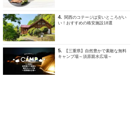
関西のコテージは安いところがい
い！おすすめの格安施設18選
【三重県】自然豊かで素敵な無料
キャンプ場～須原親水広場～