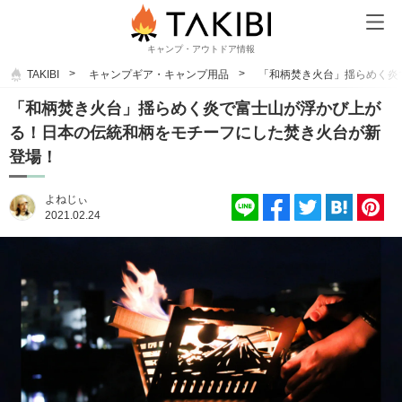
キャンプ・アウトドア情報
TAKIBI
キャンプギア・キャンプ用品
「和柄焚き火台」揺らめく炎
「和柄焚き火台」揺らめく炎で富士山が浮かび上が
る！日本の伝統和柄をモチーフにした焚き火台が新
登場！
よねじぃ
2021.02.24