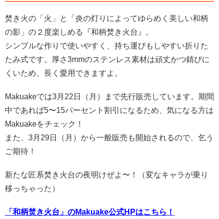
焚き火の「火」と「炎の灯りによってゆらめく美しい和柄
の影」の２度楽しめる『和柄焚き火台』。
シンプルな作りで使いやすく、持ち運びもしやすい折りた
たみ式です。厚さ3mmのステンレス素材は頑丈かつ錆びに
くいため、長く愛用できますよ。
Makuakeでは3月22日（月）まで先行販売しています。期間
中であれば5〜15パーセント割引になるため、気になる方は
Makuakeをチェック！
また、3月29日（月）から一般販売も開始されるので、乞う
ご期待！
新たな匠系焚き火台の夜明けぜよ〜！（変なキャラが乗り
移っちゃった）
「和柄焚き火台」のMakuake公式HPはこちら！