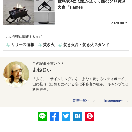
金属板3枚で組み立て可能なソロ焚き
火台「flames」
2020.08.21
この記事に関連するタグ
リリース情報
焚き火
焚き火台・焚き火スタンド
この記事を書いた人
よねじぃ
「歩く」「サイクリング」をこよなく愛するシティボーイ。
山に登れば自然とにやける姿は不審者の極み。 キャンプでは
料理担当。
記事一覧へ
Instagramへ