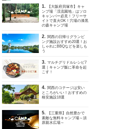
【大阪府貝塚市】キャ
ンプ場「渓流園地」はソロ
キャンパー必見！フリーサ
イトで直火OK！穴場の漆黒
の森キャンプ場
関西の日帰りグランピ
ング施設おすすめ20選！お
しゃれにBBQなどを楽しも
う
マルチグリドルレシピ7
選｜キャンプ飯に革命を起
こす！
関西のコテージは安い
ところがいい！おすすめの
格安施設18選
【三重県】自然豊かで
素敵な無料キャンプ場～須
原親水広場～