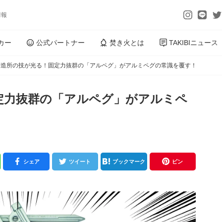
情報
カー
公式パートナー
焚き火とは
TAKIBIニュース
鋳造所の技が光る！固定力抜群の「アルペグ」がアルミペグの常識を覆す！
定力抜群の「アルペグ」がアルミペ
シェア
ツイート
ブックマーク
ピン