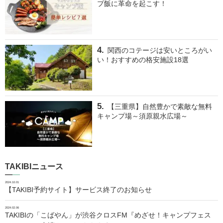
プ飯に革命を起こす！
関西のコテージは安いところがい
い！おすすめの格安施設18選
【三重県】自然豊かで素敵な無料
キャンプ場～須原親水広場～
TAKIBIニュース
2024.10.01
【TAKIBI予約サイト】サービス終了のお知らせ
2024.02.06
TAKIBIの「こばやん」が渋谷クロスFM『めざせ！キャンプフェス