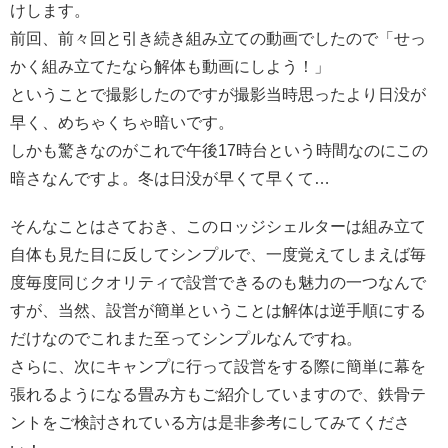
けします。
前回、前々回と引き続き組み立ての動画でしたので「せっ
かく組み立てたなら解体も動画にしよう！」
ということで撮影したのですが撮影当時思ったより日没が
早く、めちゃくちゃ暗いです。
しかも驚きなのがこれで午後17時台という時間なのにこの
暗さなんですよ。冬は日没が早くて早くて…
そんなことはさておき、このロッジシェルターは組み立て
自体も見た目に反してシンプルで、一度覚えてしまえば毎
度毎度同じクオリティで設営できるのも魅力の一つなんで
すが、当然、設営が簡単ということは解体は逆手順にする
だけなのでこれまた至ってシンプルなんですね。
さらに、次にキャンプに行って設営をする際に簡単に幕を
張れるようになる畳み方もご紹介していますので、鉄骨テ
ントをご検討されている方は是非参考にしてみてくださ