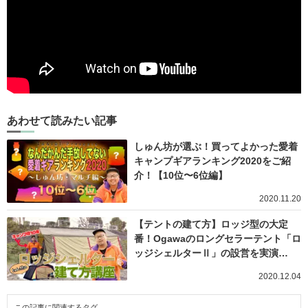
あわせて読みたい記事
しゅん坊が選ぶ！買ってよかった愛着
キャンプギアランキング2020をご紹
介！【10位〜6位編】
2020.11.20
【テントの建て方】ロッジ型の大定
番！Ogawaのロングセラーテント「ロ
ッジシェルターⅡ」の設営を実演…
2020.12.04
この記事に関連するタグ