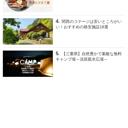
関西のコテージは安いところがい
い！おすすめの格安施設18選
【三重県】自然豊かで素敵な無料
キャンプ場～須原親水広場～