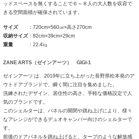
ッドスペースを無くすることで６～８人の大人数を収容で
きる空間面積が確保されています。
サイズ
：720cm×560㎝×高さ270cm
収納サイズ
：82cm×39cm×29cm
重量
：22.4㎏
ZANE ARTS（ゼインアーツ） GIGI-1
ゼインアーツ は、2019年に立ち上がった長野県松本発のア
ウトドアブランドで、瞬く間に注目を集めました。
洗練されたデザイン、居住性の高さ、手軽な価格設定で人
気のブランドです。
このシェルターは、パネルの開閉や跳ね上げにより、様々
なアレンジができるデュオキャンパー向けのシェルターで
す。
前後のドアパネルを跳ね上げると、タープのような解放感