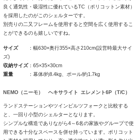
良く通気性・吸湿性に優れているTC（ポリコットン素材）
を採用したのがこのシェルターです。
別売りの二又フレームを使用すると空間を広く使用するこ
とができるのも嬉しいですね。
サイズ
：幅630×奥行355×高さ210cm(設営時最大サイ
ズ)
収納サイズ
：65×35×30cm
重量
：幕体/約8.4kg、ポール/約1.7kg
NEMO（ニーモ） ヘキサライト エレメント6P（T/C）
ランドステーションやツインピルツフォークと比較する
と、一回り小型のシェルターとなります。
シンプルな構造でありながら4～6名の家族やグループで使
用できる十分なスペースを併せ持っています。ポリコット