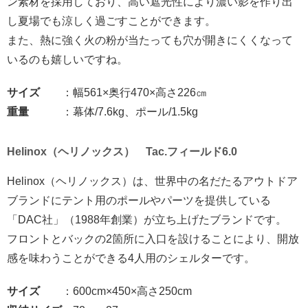
ン素材を採用しており、高い遮光性により濃い影を作り出
し夏場でも涼しく過ごすことができます。
また、熱に強く火の粉が当たっても穴が開きにくくなって
いるのも嬉しいですね。
サイズ
：幅561×奥行470×高さ226㎝
重量
：幕体/7.6kg、ポール/1.5kg
Helinox（ヘリノックス） Tac.フィールド6.0
Helinox（ヘリノックス）は、世界中の名だたるアウトドア
ブランドにテント用のポールやパーツを提供している
「DAC社」（1988年創業）が立ち上げたブランドです。
フロントとバックの2箇所に入口を設けることにより、開放
感を味わうことができる4人用のシェルターです。
サイズ
：600cm×450×高さ250cm