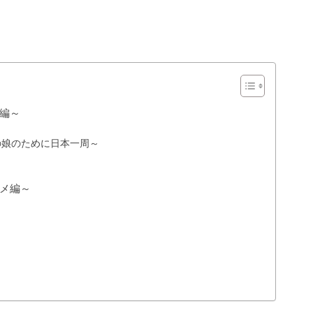
編～
の娘のために日本一周～
メ編～