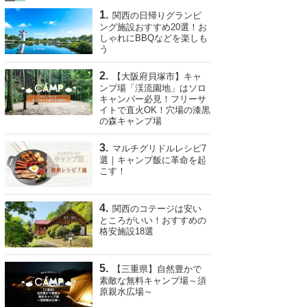
関西の日帰りグランピ
ング施設おすすめ20選！お
しゃれにBBQなどを楽しも
う
【大阪府貝塚市】キャ
ンプ場「渓流園地」はソロ
キャンパー必見！フリーサ
イトで直火OK！穴場の漆黒
の森キャンプ場
マルチグリドルレシピ7
選｜キャンプ飯に革命を起
こす！
関西のコテージは安い
ところがいい！おすすめの
格安施設18選
【三重県】自然豊かで
素敵な無料キャンプ場～須
原親水広場～